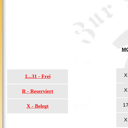
M
X
1...31 - Frei
X
R - Reserviert
1
X - Belegt
X