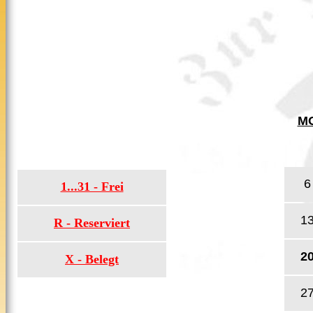
M
6
1...31 - Frei
1
R - Reserviert
2
X - Belegt
2