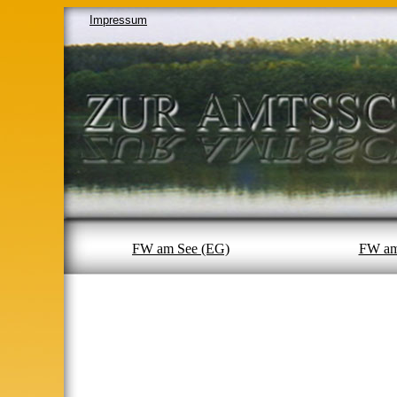
Impressum
FW am See (EG)
FW am