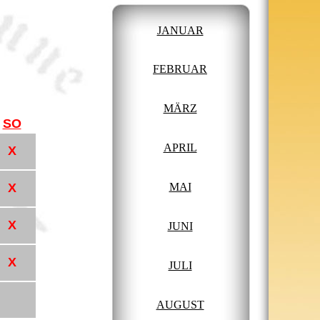
JANUAR
FEBRUAR
MÄRZ
SO
APRIL
X
X
MAI
X
JUNI
X
JULI
AUGUST