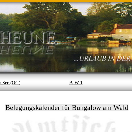
 See (OG)
BaW 1
Belegungskalender für Bungalow am Wald