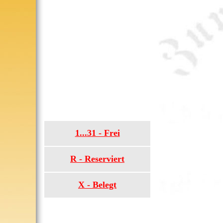
1...31 - Frei
R - Reserviert
X - Belegt