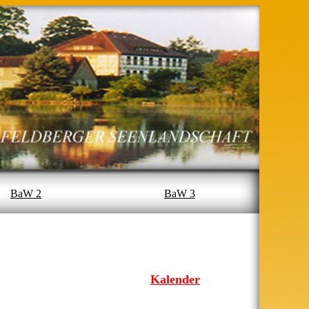
BaW 2
BaW 3
Kalender