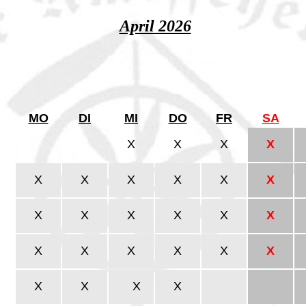
April
2026
MO
DI
MI
DO
FR
SA
X
X
X
X
X
X
X
X
X
X
X
X
X
X
X
X
X
X
X
X
X
X
X
X
X
X